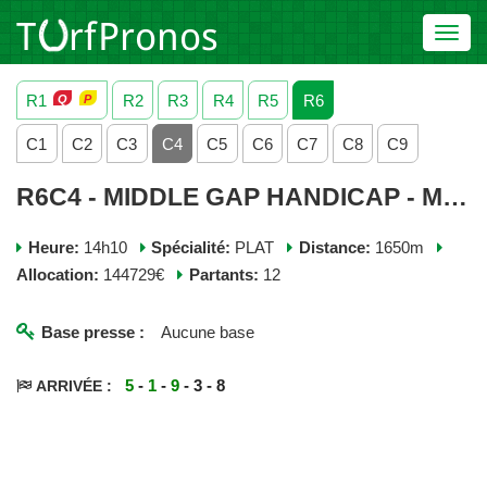
Toggl
navig
R1
R2
R3
R4
R5
R6
C1
C2
C3
C4
C5
C6
C7
C8
C9
R6C4 - MIDDLE GAP HANDICAP - MERCREDI 03 JUIN 2026
Heure:
14h10
Spécialité:
PLAT
Distance:
1650m
Allocation:
144729€
Partants:
12
Base presse :
Aucune base
5
-
1
-
9
- 3 - 8
ARRIVÉE :