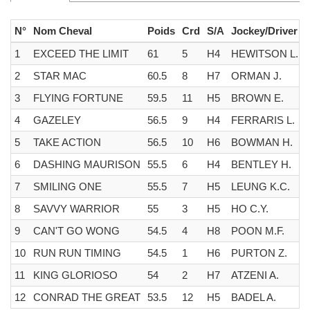
N°
Nom Cheval
Poids
Crd
S/A
Jockey/Driver
1
EXCEED THE LIMIT
61
5
H4
HEWITSON L.
2
STAR MAC
60.5
8
H7
ORMAN J.
3
FLYING FORTUNE
59.5
11
H5
BROWN E.
4
GAZELEY
56.5
9
H4
FERRARIS L.
5
TAKE ACTION
56.5
10
H6
BOWMAN H.
S
6
DASHING MAURISON
55.5
6
H4
BENTLEY H.
7
SMILING ONE
55.5
7
H5
LEUNG K.C.
8
SAVVY WARRIOR
55
3
H5
HO C.Y.
9
CAN'T GO WONG
54.5
4
H8
POON M.F.
10
RUN RUN TIMING
54.5
1
H6
PURTON Z.
Y
11
KING GLORIOSO
54
2
H7
ATZENI A.
12
CONRAD THE GREAT
53.5
12
H5
BADEL A.