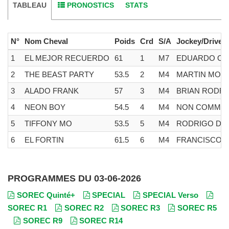
TABLEAU
PRONOSTICS
STATS
N°
Nom Cheval
Poids
Crd
S/A
Jockey/Driver
1
EL MEJOR RECUERDO
61
1
M7
EDUARDO OR
2
THE BEAST PARTY
53.5
2
M4
MARTIN MON
3
ALADO FRANK
57
3
M4
BRIAN RODRI
4
NEON BOY
54.5
4
M4
NON COMMU
5
TIFFONY MO
53.5
5
M4
RODRIGO DA
6
EL FORTIN
61.5
6
M4
FRANCISCO J
PROGRAMMES DU 03-06-2026
SOREC Quinté+
SPECIAL
SPECIAL Verso
SOREC R1
SOREC R2
SOREC R3
SOREC R5
SOREC R9
SOREC R14