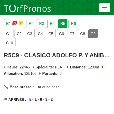
Toggl
navig
R1
R2
R3
R4
R5
R6
C1
C2
C3
C4
C5
C6
C7
C8
C9
C10
R5C9 - CLASICO ADOLFO P. Y ANIBAL J. GIOVANETTI S. - MERCREDI 03 JUIN 2026
Heure:
22h45
Spécialité:
PLAT
Distance:
1200m
Allocation:
12516€
Partants:
6
Base presse :
Aucune base
5
-
1
- 6 - 3 - 2
ARRIVÉE :