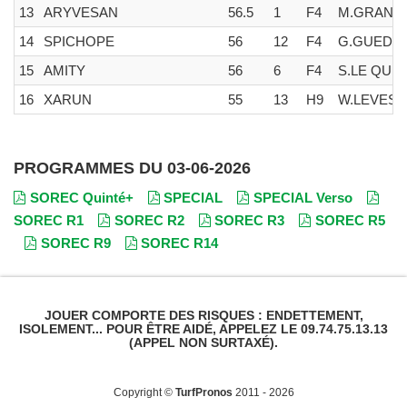
13
ARYVESAN
56.5
1
F4
M.GRAND
14
SPICHOPE
56
12
F4
G.GUEDJ-
15
AMITY
56
6
F4
S.LE QUI
16
XARUN
55
13
H9
W.LEVES
PROGRAMMES DU 03-06-2026
SOREC Quinté+
SPECIAL
SPECIAL Verso
SOREC R1
SOREC R2
SOREC R3
SOREC R5
SOREC R9
SOREC R14
JOUER COMPORTE DES RISQUES : ENDETTEMENT,
ISOLEMENT... POUR ÊTRE AIDÉ, APPELEZ LE 09.74.75.13.13
(APPEL NON SURTAXÉ).
Copyright ©
TurfPronos
2011 - 2026