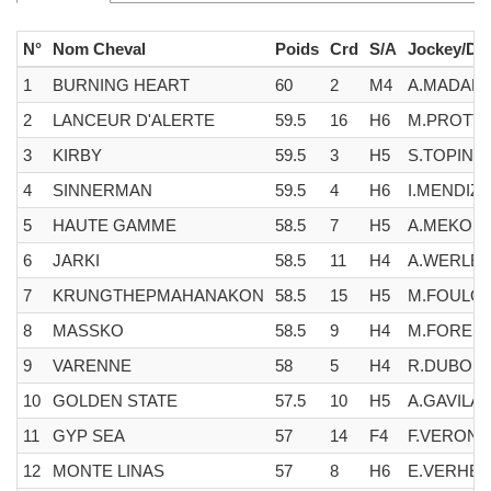
N°
Nom Cheval
Poids
Crd
S/A
Jockey/Dri
1
BURNING HEART
60
2
M4
A.MADAM
2
LANCEUR D'ALERTE
59.5
16
H6
M.PROTTI
3
KIRBY
59.5
3
H5
S.TOPIN
4
SINNERMAN
59.5
4
H6
I.MENDIZ
5
HAUTE GAMME
58.5
7
H5
A.MEKOU
6
JARKI
58.5
11
H4
A.WERLE
7
KRUNGTHEPMAHANAKON
58.5
15
H5
M.FOULO
8
MASSKO
58.5
9
H4
M.FORES
9
VARENNE
58
5
H4
R.DUBOR
10
GOLDEN STATE
57.5
10
H5
A.GAVILA
11
GYP SEA
57
14
F4
F.VERON
12
MONTE LINAS
57
8
H6
E.VERHE