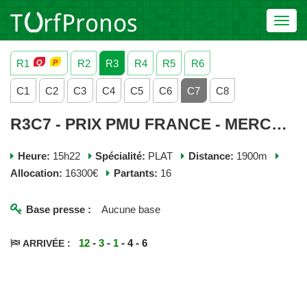
Toggl
navig
R1
R2
R3
R4
R5
R6
C1
C2
C3
C4
C5
C6
C7
C8
R3C7 - PRIX PMU FRANCE - MERCREDI 03 JUIN 2026
Heure:
15h22
Spécialité:
PLAT
Distance:
1900m
Allocation:
16300€
Partants:
16
Base presse :
Aucune base
12
-
3
-
1
- 4 - 6
ARRIVÉE :