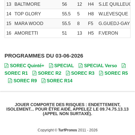
13
BALTIMORE
56
12
H4
S.LE QUILLEUC
14
TOP GLORY
55.5
5
H8
W.LEVESQUE
15
MARA WOOD
55.5
8
F5
G.GUEDJ-GAY
16
AMORETTI
51
13
H5
F.VERON
PROGRAMMES DU 03-06-2026
SOREC Quinté+
SPECIAL
SPECIAL Verso
SOREC R1
SOREC R2
SOREC R3
SOREC R5
SOREC R9
SOREC R14
JOUER COMPORTE DES RISQUES : ENDETTEMENT,
ISOLEMENT... POUR ÊTRE AIDÉ, APPELEZ LE 09.74.75.13.13
(APPEL NON SURTAXÉ).
Copyright ©
TurfPronos
2011 - 2026