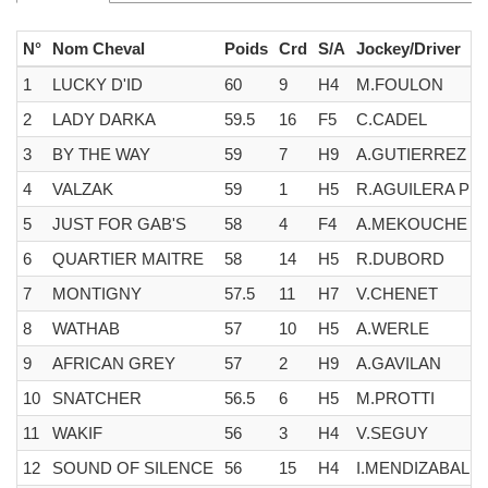
N°
Nom Cheval
Poids
Crd
S/A
Jockey/Driver
1
LUCKY D'ID
60
9
H4
M.FOULON
2
LADY DARKA
59.5
16
F5
C.CADEL
3
BY THE WAY
59
7
H9
A.GUTIERREZ V
4
VALZAK
59
1
H5
R.AGUILERA PU
5
JUST FOR GAB'S
58
4
F4
A.MEKOUCHE
6
QUARTIER MAITRE
58
14
H5
R.DUBORD
7
MONTIGNY
57.5
11
H7
V.CHENET
8
WATHAB
57
10
H5
A.WERLE
9
AFRICAN GREY
57
2
H9
A.GAVILAN
10
SNATCHER
56.5
6
H5
M.PROTTI
11
WAKIF
56
3
H4
V.SEGUY
12
SOUND OF SILENCE
56
15
H4
I.MENDIZABAL