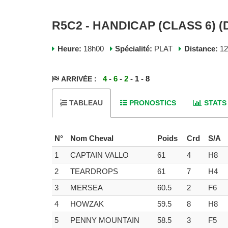
R5C2 - HANDICAP (CLASS 6) (D
Heure:
18h00
Spécialité:
PLAT
Distance:
1
4
-
6
-
2
- 1 - 8
ARRIVÉE :
TABLEAU
PRONOSTICS
STATS
N°
Nom Cheval
Poids
Crd
S/A
1
CAPTAIN VALLO
61
4
H8
2
TEARDROPS
61
7
H4
3
MERSEA
60.5
2
F6
4
HOWZAK
59.5
8
H8
5
PENNY MOUNTAIN
58.5
3
F5