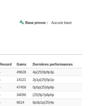
Base presse :
Aucune base
Record
Gains
Dernières performances
-
49628
4p(25)9p9p3p
-
14121
2p1p(25)5p1p
-
47458
0p5p(25)6p8p
-
34090
(25)9p7p8p0p
-
6614
6p3p1p(25)4p