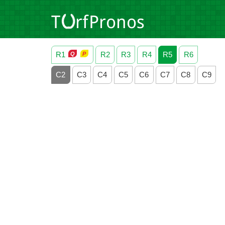
R1
R2
R3
R4
R5
R6
C2
C3
C4
C5
C6
C7
C8
C9