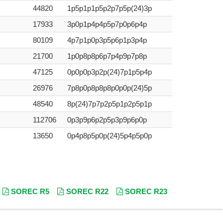
44820
1p5p1p1p5p2p7p5p(24)3p
17933
3p0p1p4p4p5p7p0p6p4p
80109
4p7p1p0p3p5p6p1p3p4p
21700
1p0p8p8p6p7p4p9p7p8p
47125
0p0p0p3p2p(24)7p1p5p4p
26976
7p8p0p8p8p8p0p0p(24)5p
48540
8p(24)7p7p2p5p1p2p5p1p
112706
0p3p9p6p2p5p3p9p6p0p
13650
0p4p8p5p0p(24)5p4p5p0p
SOREC R5
SOREC R22
SOREC R23