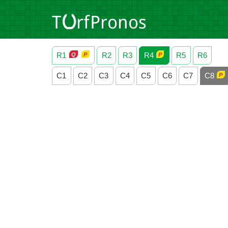
R1
R2
R3
R4
R5
R6
C1
C2
C3
C4
C5
C6
C7
C8