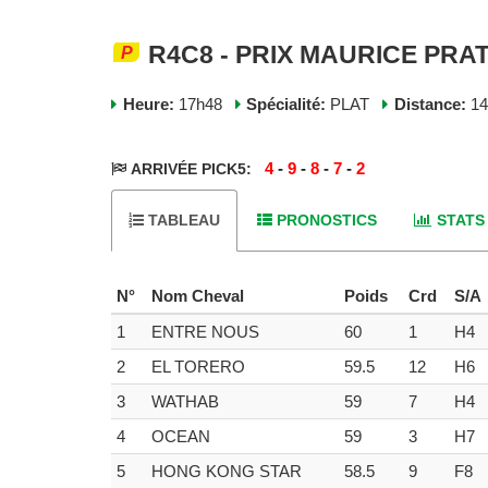
R4C8 - PRIX MAURICE PRAT
Heure:
17h48
Spécialité:
PLAT
Distance:
1
4
-
9
-
8
-
7
-
2
ARRIVÉE PICK5:
TABLEAU
PRONOSTICS
STATS
N°
Nom Cheval
Poids
Crd
S/A
1
ENTRE NOUS
60
1
H4
2
EL TORERO
59.5
12
H6
3
WATHAB
59
7
H4
4
OCEAN
59
3
H7
5
HONG KONG STAR
58.5
9
F8