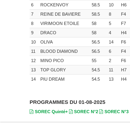
6
ROCKENVOY
58.5
10
H6
7
REINE DE BAVIERE
58.5
8
F4
8
VIRIMOON ETOILE
58
5
F7
9
DRACO
58
4
H4
10
OLIVA
56.5
14
F6
11
BLOOD DIAMOND
56.5
6
F4
12
MINO PICO
55
2
F6
13
TOP GLORY
54.5
11
H7
14
PIU DREAM
54.5
13
H4
PROGRAMMES DU 01-08-2025
SOREC Quinté+
SOREC N°2
SOREC N°3