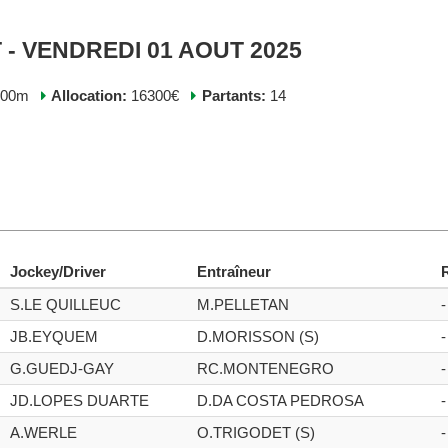
 - VENDREDI 01 AOUT 2025
400m
Allocation:
16300€
Partants:
14
Jockey/Driver
Entraîneur
S.LE QUILLEUC
M.PELLETAN
-
JB.EYQUEM
D.MORISSON (S)
-
G.GUEDJ-GAY
RC.MONTENEGRO
-
JD.LOPES DUARTE
D.DA COSTA PEDROSA
-
A.WERLE
O.TRIGODET (S)
-