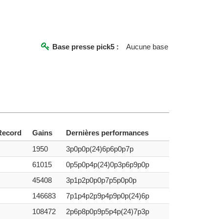
Base presse pick5 :
Aucune base
Record
Gains
Dernières performances
1950
3p0p0p(24)6p6p0p7p
61015
0p5p0p4p(24)0p3p6p9p0p
45408
3p1p2p0p0p7p5p0p0p
146683
7p1p4p2p9p4p9p0p(24)6p
108472
2p6p8p0p9p5p4p(24)7p3p