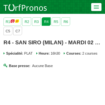
Toggl
navig
R1
R2
R3
R4
R5
R6
C5
C7
R4 - SAN SIRO (MILAN) - MARDI 02 JUIN 2026
Spécialité:
PLAT
Heure:
16h30
Courses:
2 courses
Base presse:
Aucune Base