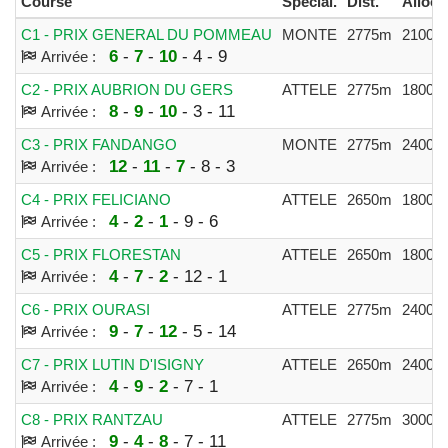
Course
Spécial.
Dist.
Alloc.
C1 - PRIX GENERAL DU POMMEAU
MONTE
2775m
21000
6
-
7
-
10
- 4 - 9
Arrivée :
C2 - PRIX AUBRION DU GERS
ATTELE
2775m
18000
8
-
9
-
10
- 3 - 11
Arrivée :
C3 - PRIX FANDANGO
MONTE
2775m
24000
12
-
11
-
7
- 8 - 3
Arrivée :
C4 - PRIX FELICIANO
ATTELE
2650m
18000
4
-
2
-
1
- 9 - 6
Arrivée :
C5 - PRIX FLORESTAN
ATTELE
2650m
18000
4
-
7
-
2
- 12 - 1
Arrivée :
C6 - PRIX OURASI
ATTELE
2775m
24000
9
-
7
-
12
- 5 - 14
Arrivée :
C7 - PRIX LUTIN D'ISIGNY
ATTELE
2650m
24000
4
-
9
-
2
- 7 - 1
Arrivée :
C8 - PRIX RANTZAU
ATTELE
2775m
30000
9
-
4
-
8
- 7 - 11
Arrivée :