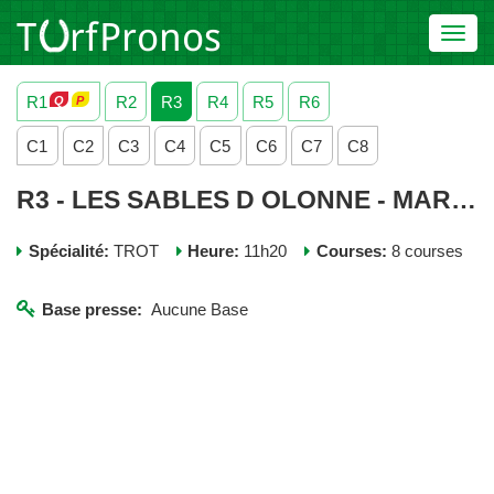
Toggl
navig
R1
R2
R3
R4
R5
R6
C1
C2
C3
C4
C5
C6
C7
C8
R3 - LES SABLES D OLONNE - MARDI 02 JUIN 2026
Spécialité:
TROT
Heure:
11h20
Courses:
8 courses
Base presse:
Aucune Base