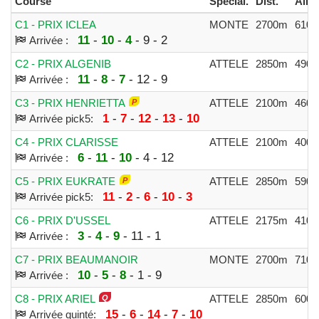
Course
Spécial.
Dist.
Alloc
C1 - PRIX ICLEA
MONTE
2700m
6100
11
-
10
-
4
- 9 - 2
Arrivée :
C2 - PRIX ALGENIB
ATTELE
2850m
4900
11
-
8
-
7
- 12 - 9
Arrivée :
C3 - PRIX HENRIETTA
ATTELE
2100m
4600
1
-
7
-
12
-
13
-
10
Arrivée pick5:
C4 - PRIX CLARISSE
ATTELE
2100m
4000
6
-
11
-
10
- 4 - 12
Arrivée :
C5 - PRIX EUKRATE
ATTELE
2850m
5900
11
-
2
-
6
-
10
-
3
Arrivée pick5:
C6 - PRIX D'USSEL
ATTELE
2175m
4100
3
-
4
-
9
- 11 - 1
Arrivée :
C7 - PRIX BEAUMANOIR
MONTE
2700m
7100
10
-
5
-
8
- 1 - 9
Arrivée :
C8 - PRIX ARIEL
ATTELE
2850m
6000
15
-
6
-
14
-
7
-
10
Arrivée quinté: