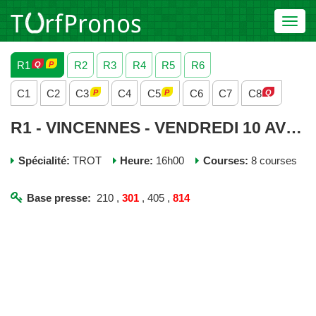
Toggl
navig
R1
R2
R3
R4
R5
R6
C1
C2
C3
C4
C5
C6
C7
C8
R1 - VINCENNES - VENDREDI 10 AVRIL 2026
Spécialité:
TROT
Heure:
16h00
Courses:
8 courses
Base presse:
210 ,
301
, 405 ,
814