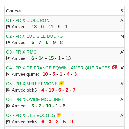
Course
Spéc
C1 - PRIX D'OLORON
ATT
13
-
6
-
11
- 8 - 1
Arrivée :
C2 - PRIX LOUIS LE BOURG
MO
5
-
7
-
6
- 9 - 8
Arrivée :
C3 - PRIX RMC
ATT
6
-
14
-
15
- 1 - 13
Arrivée :
C4 - PRIX DE FRANCE EQWIN - AMERIQUE RACES
ATT
10
-
5
-
1
-
4
-
3
Arrivée quinté:
C5 - PRIX MER ET VIGNE
ATT
4
-
10
-
6
-
2
-
7
Arrivée pick5:
C6 - PRIX OVIDE MOULINET
ATT
3
-
7
-
10
- 1 - 8
Arrivée :
C7 - PRIX DES VOSGES
ATT
6
-
3
-
2
-
5
-
9
Arrivée pick5: