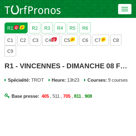
Toggl
navig
R1
R2
R3
R4
R5
R6
C1
C2
C3
C4
C5
C6
C7
C8
C9
R1 - VINCENNES - DIMANCHE 08 FEVRIER 2026
Spécialité:
TROT
Heure:
13h23
Courses:
9 courses
Base presse:
405
, 511 ,
705
,
811
,
908