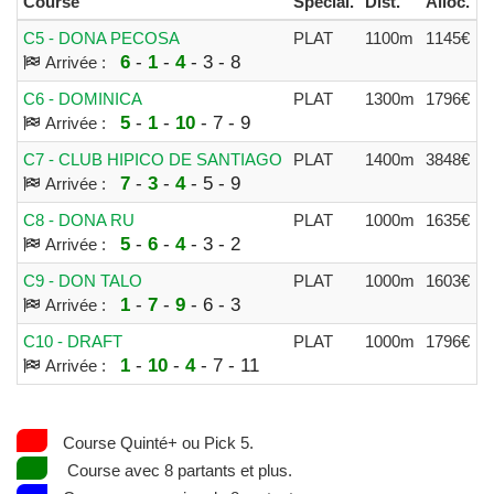
Course
Spécial.
Dist.
Alloc.
P
C5 - DONA PECOSA
PLAT
1100m
1145€
9
6
-
1
-
4
- 3 - 8
Arrivée :
C6 - DOMINICA
PLAT
1300m
1796€
1
5
-
1
-
10
- 7 - 9
Arrivée :
C7 - CLUB HIPICO DE SANTIAGO
PLAT
1400m
3848€
1
7
-
3
-
4
- 5 - 9
Arrivée :
C8 - DONA RU
PLAT
1000m
1635€
1
5
-
6
-
4
- 3 - 2
Arrivée :
C9 - DON TALO
PLAT
1000m
1603€
1
1
-
7
-
9
- 6 - 3
Arrivée :
C10 - DRAFT
PLAT
1000m
1796€
1
1
-
10
-
4
- 7 - 11
Arrivée :
Course Quinté+ ou Pick 5.
Course avec 8 partants et plus.