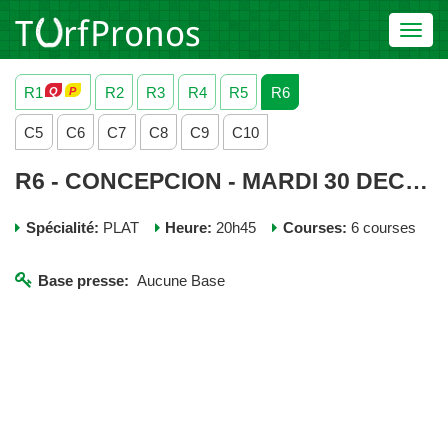
Toggl
navig
R1
R2
R3
R4
R5
R6
C5
C6
C7
C8
C9
C10
R6 - CONCEPCION - MARDI 30 DECEMBRE 2025
Spécialité:
PLAT
Heure:
20h45
Courses:
6 courses
Base presse:
Aucune Base