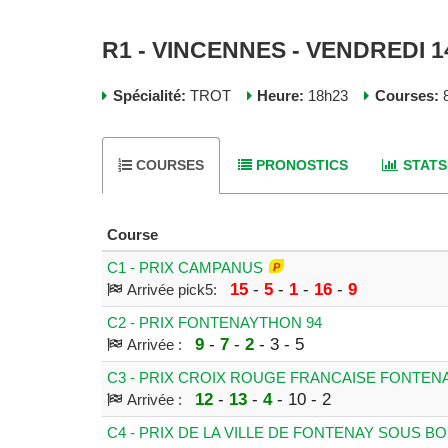
R1 - VINCENNES - VENDREDI 
Spécialité:
TROT
Heure:
18h23
Courses:
8
COURSES
PRONOSTICS
STATS
Course
C1 - PRIX CAMPANUS
15
-
5
-
1
-
16
-
9
Arrivée pick5:
C2 - PRIX FONTENAYTHON 94
9
-
7
-
2
- 3 - 5
Arrivée :
C3 - PRIX CROIX ROUGE FRANCAISE FONTEN
12
-
13
-
4
- 10 - 2
Arrivée :
C4 - PRIX DE LA VILLE DE FONTENAY SOUS BO