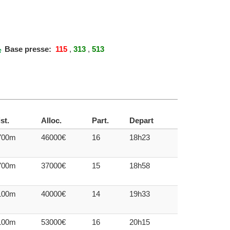
Base presse:
115
,
313
,
513
st.
Alloc.
Part.
Depart
700m
46000€
16
18h23
700m
37000€
15
18h58
100m
40000€
14
19h33
100m
53000€
16
20h15