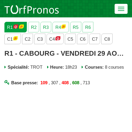
Toggl
navig
R1
R2
R3
R4
R5
R6
C1
C2
C3
C4
C5
C6
C7
C8
R1 - CABOURG - VENDREDI 29 AOUT 2025
Spécialité:
TROT
Heure:
18h23
Courses:
8 courses
Base presse:
109
, 307 ,
408
,
608
, 713