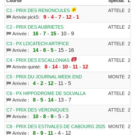
Course
Spécial.
Dis
C1 - PRIX DES RENONCULES
ATTELE
27
9
-
4
-
7
-
12
-
1
Arrivée pick5:
C2 - PRIX DES AUBRIETES
ATTELE
27
16
-
7
-
15
- 10 - 9
Arrivée :
C3 - PX LOCATECH ARTIFICE
ATTELE
27
14
-
8
-
5
- 15 - 16
Arrivée :
C4 - PRIX DES ESCALLONIAS
ATTELE
27
8
-
14
-
10
-
11
-
12
Arrivée quinté:
C5 - PRIX DU JOURNAL WEEK END
MONTE
27
4
-
2
-
12
- 11 - 5
Arrivée :
C6 - PX HIPPODROME DE SOLVALLA
ATTELE
27
8
-
5
-
14
- 13 - 7
Arrivée :
C7 - PRIX DES VERONIQUES
ATTELE
27
10
-
8
-
9
- 5 - 3
Arrivée :
C8 - PRIX DES ESTIVALES DE CABOURG 2025
MONTE
27
8
-
9
-
11
- 4 - 12
Arrivée :