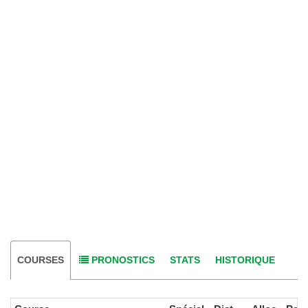
COURSES
PRONOSTICS
STATS
HISTORIQUE