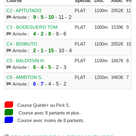
Course
Spécial.
Dist.
Alloc.
Part
C2 - APITUTADO
PLAT
1100m
2052€
11
9
-
5
-
10
- 11 - 2
Arrivée :
C3 - BODEGUERO TOM
PLAT
1000m
1539€
9
4
-
2
-
8
- 9 - 6
Arrivée :
C4 - BISMUTO
PLAT
1100m
2052€
15
2
-
1
-
15
- 10 - 4
Arrivée :
C5 - BALDOSIN H.
PLAT
1100m
1667€
8
6
-
4
-
5
- 2 - 3
Arrivée :
C6 - AMIRTON S.
PLAT
1200m
3463€
7
6
-
7
- 4 - 5 - 2
Arrivée :
Course Quinté+ ou Pick 5.
Course avec 8 partants et plus.
Course avec moins de 8 partants.