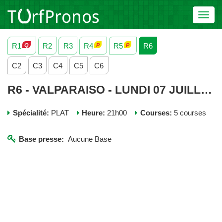
Toggl
navig
R1
R2
R3
R4
R5
R6
C2
C3
C4
C5
C6
R6 - VALPARAISO - LUNDI 07 JUILLET 2025
Spécialité:
PLAT
Heure:
21h00
Courses:
5 courses
Base presse:
Aucune Base