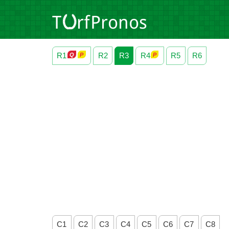
R1
R2
R3
R4
R5
R6
C1
C2
C3
C4
C5
C6
C7
C8