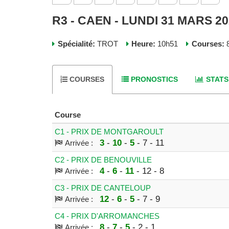
R3 - CAEN - LUNDI 31 MARS 2
Spécialité:
TROT
Heure:
10h51
Courses:
8
COURSES
PRONOSTICS
STATS
Course
C1 - PRIX DE MONTGAROULT
3
-
10
-
5
- 7 - 11
Arrivée :
C2 - PRIX DE BENOUVILLE
4
-
6
-
11
- 12 - 8
Arrivée :
C3 - PRIX DE CANTELOUP
12
-
6
-
5
- 7 - 9
Arrivée :
C4 - PRIX D'ARROMANCHES
8
-
7
-
5
- 2 - 1
Arrivée :