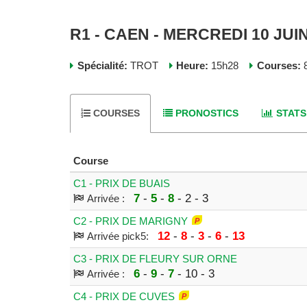
R1 - CAEN - MERCREDI 10 JUI
Spécialité:
TROT
Heure:
15h28
Courses:
8
COURSES
PRONOSTICS
STATS
Course
C1 - PRIX DE BUAIS
7
-
5
-
8
- 2 - 3
Arrivée :
C2 - PRIX DE MARIGNY
12
-
8
-
3
-
6
-
13
Arrivée pick5:
C3 - PRIX DE FLEURY SUR ORNE
6
-
9
-
7
- 10 - 3
Arrivée :
C4 - PRIX DE CUVES