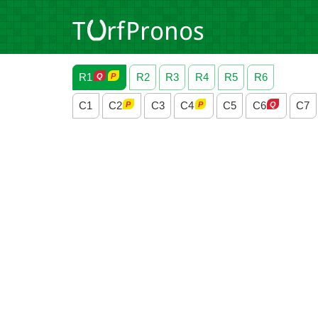
R1
R2
R3
R4
R5
R6
C1
C2
C3
C4
C5
C6
C7