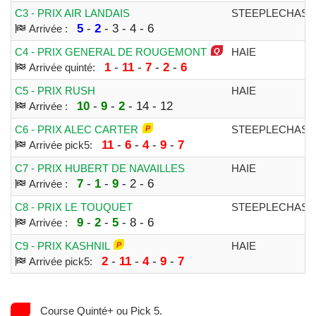
C3 - PRIX AIR LANDAIS
STEEPLECHASE
5
-
2
- 3 - 4 - 6
Arrivée :
C4 - PRIX GENERAL DE ROUGEMONT
HAIE
1
-
11
-
7
-
2
-
6
Arrivée quinté:
C5 - PRIX RUSH
HAIE
10
-
9
-
2
- 14 - 12
Arrivée :
C6 - PRIX ALEC CARTER
STEEPLECHASE
11
-
6
-
4
-
9
-
7
Arrivée pick5:
C7 - PRIX HUBERT DE NAVAILLES
HAIE
7
-
1
-
9
- 2 - 6
Arrivée :
C8 - PRIX LE TOUQUET
STEEPLECHASE
9
-
2
-
5
- 8 - 6
Arrivée :
C9 - PRIX KASHNIL
HAIE
2
-
11
-
4
-
9
-
7
Arrivée pick5:
Course Quinté+ ou Pick 5.