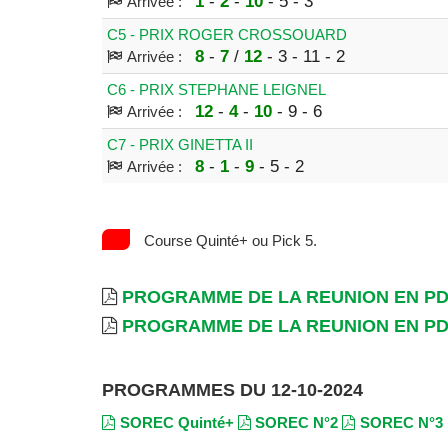
1
-
2
-
10
- 5 - 3
Arrivée :
C5 - PRIX ROGER CROSSOUARD
8
-
7
/
12
- 3 - 11 - 2
Arrivée :
C6 - PRIX STEPHANE LEIGNEL
12
-
4
-
10
- 9 - 6
Arrivée :
C7 - PRIX GINETTA II
8
-
1
-
9
- 5 - 2
Arrivée :
Course Quinté+ ou Pick 5.
PROGRAMME DE LA REUNION EN P
PROGRAMME DE LA REUNION EN P
PROGRAMMES DU 12-10-2024
SOREC Quinté+
SOREC N°2
SOREC N°3