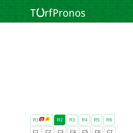
R1
R2
R3
R4
R5
R6
C1
C2
C3
C4
C5
C6
C7