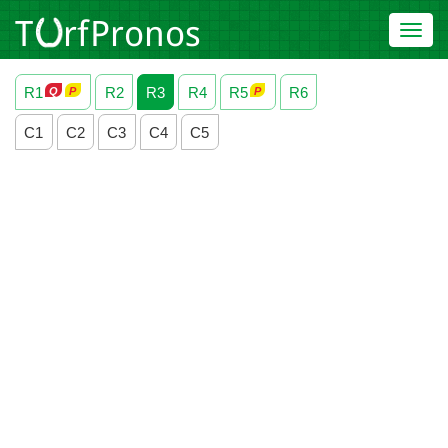
Toggl
navig
R1
R2
R3
R4
R5
R6
C1
C2
C3
C4
C5