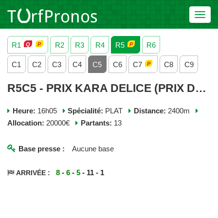
Toggl
navig
R1
R2
R3
R4
R5
R6
C1
C2
C3
C4
C5
C6
C7
C8
C9
R5C5 - PRIX KARA DELICE (PRIX DE LA VILLA STRASSBURGER) - VENDREDI 28 AOUT 2020
Heure:
16h05
Spécialité:
PLAT
Distance:
2400m
Allocation:
20000€
Partants:
13
Base presse :
Aucune base
8
-
6
-
5
- 11 - 1
ARRIVÉE :