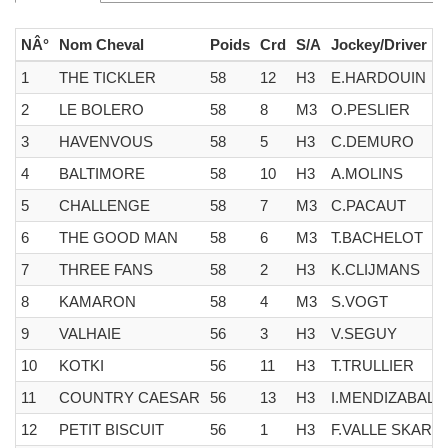
NÂ°
Nom Cheval
Poids
Crd
S/A
Jockey/Driver
1
THE TICKLER
58
12
H3
E.HARDOUIN
2
LE BOLERO
58
8
M3
O.PESLIER
3
HAVENVOUS
58
5
H3
C.DEMURO
4
BALTIMORE
58
10
H3
A.MOLINS
5
CHALLENGE
58
7
M3
C.PACAUT
6
THE GOOD MAN
58
6
M3
T.BACHELOT
7
THREE FANS
58
2
H3
K.CLIJMANS
8
KAMARON
58
4
M3
S.VOGT
9
VALHAIE
56
3
H3
V.SEGUY
10
KOTKI
56
11
H3
T.TRULLIER
11
COUNTRY CAESAR
56
13
H3
I.MENDIZABAL
12
PETIT BISCUIT
56
1
H3
F.VALLE SKAR