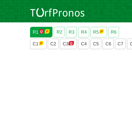
R1
R2
R3
R4
R5
R6
C1
C2
C3
C4
C5
C6
C7