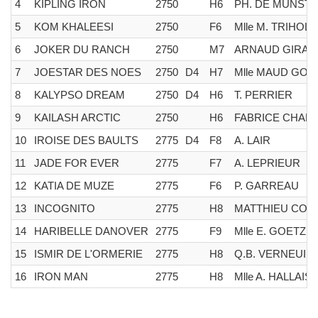
4
KIPLING IRON
2750
H6
PH. DE MUNST
5
KOM KHALEESI
2750
F6
Mlle M. TRIHOL
6
JOKER DU RANCH
2750
M7
ARNAUD GIRAR
7
JOESTAR DES NOES
2750
D4
H7
Mlle MAUD GOE
8
KALYPSO DREAM
2750
D4
H6
T. PERRIER
9
KAILASH ARCTIC
2750
H6
FABRICE CHART
10
IROISE DES BAULTS
2775
D4
F8
A. LAIR
11
JADE FOR EVER
2775
F7
A. LEPRIEUR
12
KATIA DE MUZE
2775
F6
P. GARREAU
13
INCOGNITO
2775
H8
MATTHIEU COR
14
HARIBELLE DANOVER
2775
F9
Mlle E. GOETZ
15
ISMIR DE L'ORMERIE
2775
H8
Q.B. VERNEUIL
16
IRON MAN
2775
H8
Mlle A. HALLAIS