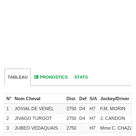
TABLEAU
PRONOSTICS
STATS
N°
Nom Cheval
Dist.
Def
S/A
Jockey/Driver
1
JOVIAL DE VENEL
2750
D4
H7
F.M. MORIN
2
JIVAGO TURGOT
2750
D4
H7
J. CANDON
3
JUBEO VEDAQUAIS
2750
H7
Mme C. CHAZAL