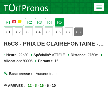
Toggl
navig
R1
R2
R3
R4
R5
C1
C2
C3
C4
C5
C6
C7
C8
R5C8 - PRIX DE CLAIREFONTAINE - MARDI 07 JUILLET 2026
Heure:
22h30
Spécialité:
ATTELE
Distance:
2750m
Allocation:
8000€
Partants:
16
Base presse :
Aucune base
12
-
8
-
16
- 5 - 10
ARRIVÉE :