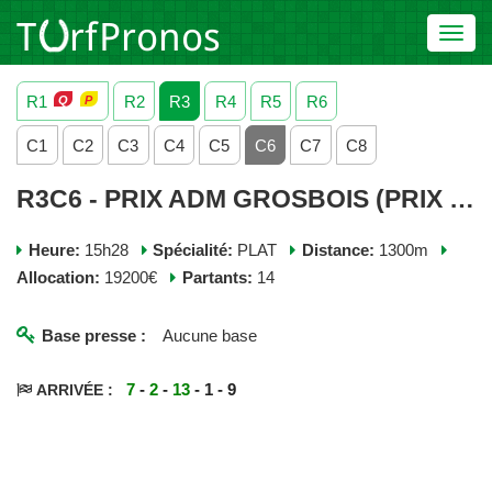
Toggl
navig
R1
R2
R3
R4
R5
R6
C1
C2
C3
C4
C5
C6
C7
C8
R3C6 - PRIX ADM GROSBOIS (PRIX DE L'AVENIR) - JEUDI 04 JUIN 2026
Heure:
15h28
Spécialité:
PLAT
Distance:
1300m
Allocation:
19200€
Partants:
14
Base presse :
Aucune base
7
-
2
-
13
- 1 - 9
ARRIVÉE :