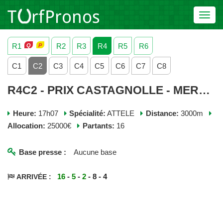
Toggl
navig
R1
R2
R3
R4
R5
R6
C1
C2
C3
C4
C5
C6
C7
C8
R4C2 - PRIX CASTAGNOLLE - MERCREDI 03 JUIN 2026
Heure:
17h07
Spécialité:
ATTELE
Distance:
3000m
Allocation:
25000€
Partants:
16
Base presse :
Aucune base
16
-
5
-
2
- 8 - 4
ARRIVÉE :