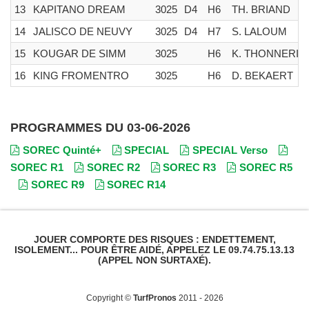
13
KAPITANO DREAM
3025
D4
H6
TH. BRIAND
14
JALISCO DE NEUVY
3025
D4
H7
S. LALOUM
15
KOUGAR DE SIMM
3025
H6
K. THONNERIE
16
KING FROMENTRO
3025
H6
D. BEKAERT
PROGRAMMES DU 03-06-2026
SOREC Quinté+
SPECIAL
SPECIAL Verso
SOREC R1
SOREC R2
SOREC R3
SOREC R5
SOREC R9
SOREC R14
JOUER COMPORTE DES RISQUES : ENDETTEMENT,
ISOLEMENT... POUR ÊTRE AIDÉ, APPELEZ LE 09.74.75.13.13
(APPEL NON SURTAXÉ).
Copyright ©
TurfPronos
2011 - 2026