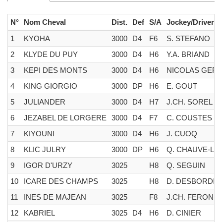
N°
Nom Cheval
Dist.
Def
S/A
Jockey/Driver
1
KYOHA
3000
D4
F6
S. STEFANO
2
KLYDE DU PUY
3000
D4
H6
Y.A. BRIAND
3
KEPI DES MONTS
3000
D4
H6
NICOLAS GERM
4
KING GIORGIO
3000
DP
H6
E. GOUT
5
JULIANDER
3000
D4
H7
J.CH. SOREL
6
JEZABEL DE LORGERE
3000
D4
F7
C. COUSTES
7
KIYOUNI
3000
D4
H6
J. CUOQ
8
KLIC JULRY
3000
DP
H6
Q. CHAUVE-LA
9
IGOR D'URZY
3025
H8
Q. SEGUIN
10
ICARE DES CHAMPS
3025
H8
D. DESBORDE
11
INES DE MAJEAN
3025
F8
J.CH. FERON
12
KABRIEL
3025
D4
H6
D. CINIER