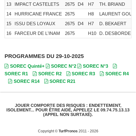
13
IMPACT CASTELETS
2675
D4
H7
TH. BRIAND
14
HURRICANE FRANCE
2675
H8
LAURENT GOUT
15
ISSU DES LOYAUX
2675
D4
H7
D. BEKAERT
16
FARCEUR DE L'INAM
2675
H10
D. DESBORDES
PROGRAMMES DU 29-10-2025
SOREC Quinté+
SOREC N°2
SOREC N°3
SOREC R1
SOREC R2
SOREC R3
SOREC R4
SOREC R14
SOREC R21
JOUER COMPORTE DES RISQUES : ENDETTEMENT,
ISOLEMENT... POUR ÊTRE AIDÉ, APPELEZ LE 09.74.75.13.13
(APPEL NON SURTAXÉ).
Copyright ©
TurfPronos
2011 - 2026