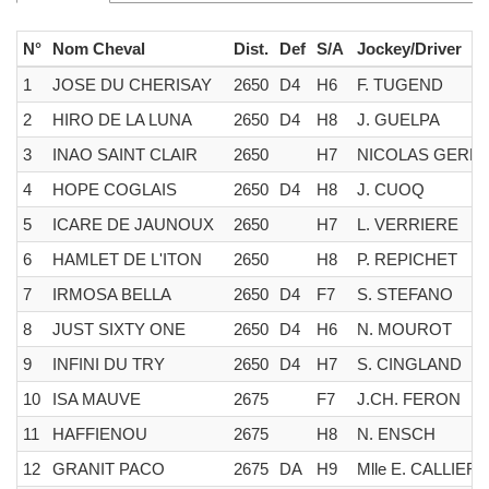
N°
Nom Cheval
Dist.
Def
S/A
Jockey/Driver
1
JOSE DU CHERISAY
2650
D4
H6
F. TUGEND
2
HIRO DE LA LUNA
2650
D4
H8
J. GUELPA
3
INAO SAINT CLAIR
2650
H7
NICOLAS GERMA
4
HOPE COGLAIS
2650
D4
H8
J. CUOQ
5
ICARE DE JAUNOUX
2650
H7
L. VERRIERE
6
HAMLET DE L'ITON
2650
H8
P. REPICHET
7
IRMOSA BELLA
2650
D4
F7
S. STEFANO
8
JUST SIXTY ONE
2650
D4
H6
N. MOUROT
9
INFINI DU TRY
2650
D4
H7
S. CINGLAND
10
ISA MAUVE
2675
F7
J.CH. FERON
11
HAFFIENOU
2675
H8
N. ENSCH
12
GRANIT PACO
2675
DA
H9
Mlle E. CALLIER