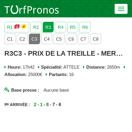
Toggl
navig
R1
R2
R3
R4
R5
R6
C1
C2
C3
C4
C5
C6
C7
C8
R3C3 - PRIX DE LA TREILLE - MERCREDI 29 OCTOBRE 2025
Heure:
17h42
Spécialité:
ATTELE
Distance:
2650m
Allocation:
25000€
Partants:
16
Base presse :
Aucune base
2
-
1
-
8
- 7 - 6
ARRIVÉE :