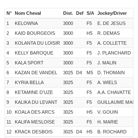
N°
Nom Cheval
Dist.
Def
S/A
Jockey/Driver
1
KELOWNA
3000
F5
E. DE JESUS
2
KAID BOURGEOIS
3000
H5
R. DEMAS
3
KOLANTA DU LOISIR
3000
F5
A. COLLETTE
4
KELLY BAROQUE
3000
F5
J. PLANCHARD
5
KALA SPORT
3000
F5
J. MALIN
6
KAZAN DE VANDEL
3025
D4
M5
D. THOMAIN
7
KYRIA BELLA
3025
F5
A. WIELS
8
KETAMINE D'UZE
3025
F5
A.A. CHAVATTE
9
KALIKA DU LEVANT
3025
F5
GUILLAUME MART
10
KOALA DES ARCS
3025
H5
V. GOUIN
11
KALIFA MESLOISE
3025
F5
H. MARIE
12
KRACK DESBOIS
3025
D4
H5
B. ROCHARD