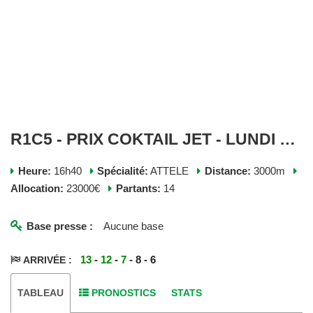
R1C5 - PRIX COKTAIL JET - LUNDI 07 JUILLET 2025
Heure:
16h40
Spécialité:
ATTELE
Distance:
3000m
Allocation:
23000€
Partants:
14
Base presse :
Aucune base
13
-
12
-
7
- 8 - 6
ARRIVÉE :
TABLEAU
PRONOSTICS
STATS