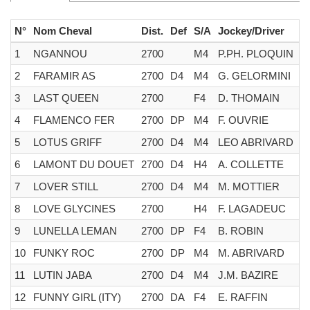
N°
Nom Cheval
Dist.
Def
S/A
Jockey/Driver
E
1
NGANNOU
2700
M4
P.PH. PLOQUIN
H
2
FARAMIR AS
2700
D4
M4
G. GELORMINI
A
3
LAST QUEEN
2700
F4
D. THOMAIN
E
4
FLAMENCO FER
2700
DP
M4
F. OUVRIE
P
5
LOTUS GRIFF
2700
D4
M4
LEO ABRIVARD
L
6
LAMONT DU DOUET
2700
D4
H4
A. COLLETTE
N
7
LOVER STILL
2700
D4
M4
M. MOTTIER
A
8
LOVE GLYCINES
2700
H4
F. LAGADEUC
F
9
LUNELLA LEMAN
2700
DP
F4
B. ROBIN
B
10
FUNKY ROC
2700
DP
M4
M. ABRIVARD
F
11
LUTIN JABA
2700
D4
M4
J.M. BAZIRE
N
12
FUNNY GIRL (ITY)
2700
DA
F4
E. RAFFIN
H