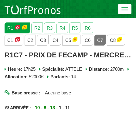
Toggl
navig
R1
R2
R3
R4
R5
R6
C1
C2
C3
C4
C5
C6
C7
C8
R1C7 - PRIX DE FECAMP - MERCREDI 14 MAI 2025
Heure:
17h25
Spécialité:
ATTELE
Distance:
2700m
Allocation:
52000€
Partants:
14
Base presse :
Aucune base
10
-
8
-
13
- 1 - 11
ARRIVÉE :