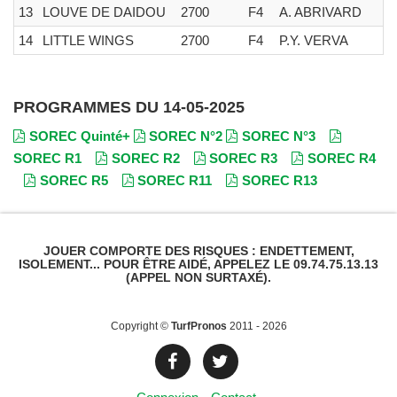
13
LOUVE DE DAIDOU
2700
F4
A. ABRIVARD
L
14
LITTLE WINGS
2700
F4
P.Y. VERVA
F
PROGRAMMES DU 14-05-2025
SOREC Quinté+
SOREC N°2
SOREC N°3
SOREC R1
SOREC R2
SOREC R3
SOREC R4
SOREC R5
SOREC R11
SOREC R13
JOUER COMPORTE DES RISQUES : ENDETTEMENT,
ISOLEMENT... POUR ÊTRE AIDÉ, APPELEZ LE 09.74.75.13.13
(APPEL NON SURTAXÉ).
Copyright ©
TurfPronos
2011 - 2026