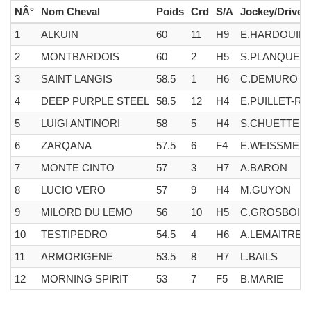
NÂ°
Nom Cheval
Poids
Crd
S/A
Jockey/Driver
1
ALKUIN
60
11
H9
E.HARDOUIN
2
MONTBARDOIS
60
2
H5
S.PLANQUE
3
SAINT LANGIS
58.5
1
H6
C.DEMURO
4
DEEP PURPLE STEEL
58.5
12
H4
E.PUILLET-R
5
LUIGI ANTINORI
58
5
H4
S.CHUETTE
6
ZARQANA
57.5
6
F4
E.WEISSMEIE
7
MONTE CINTO
57
3
H7
A.BARON
8
LUCIO VERO
57
9
H4
M.GUYON
9
MILORD DU LEMO
56
10
H5
C.GROSBOIS
10
TESTIPEDRO
54.5
4
H6
A.LEMAITRE
11
ARMORIGENE
53.5
8
H7
L.BAILS
12
MORNING SPIRIT
53
7
F5
B.MARIE