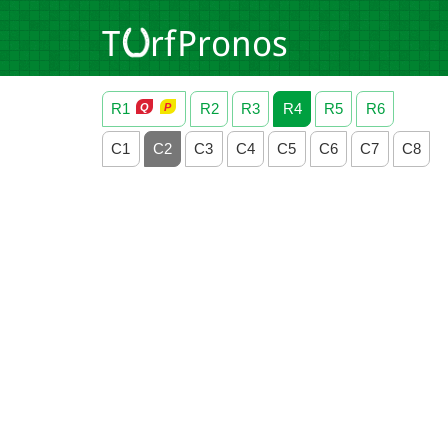
R1
R2
R3
R4
R5
R6
C1
C2
C3
C4
C5
C6
C7
C8