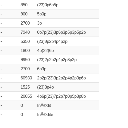
-
850
(23)0p6p5p
-
900
5p0p
-
2700
3p
-
7940
0p7p(23)3p6p3p5p3p5p2p
-
5350
(23)9p2p4p4p2p
-
1800
4p(22)6p
-
9950
(23)2p2p2p4p2p3p2p
-
2700
6p3p
-
60930
2p2p(23)3p2p2p4p2p3p6p
-
1525
(23)3p4p
-
20055
4p6p(23)7p2p7p0p9p3p8p
-
0
InÃ©dit
-
0
InÃ©dite