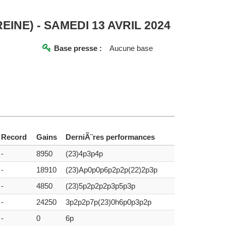
INE) - SAMEDI 13 AVRIL 2024
Base presse :
Aucune base
Record
Gains
DerniÃ¨res performances
-
8950
(23)4p3p4p
-
18910
(23)Ap0p0p6p2p2p(22)2p3p
-
4850
(23)5p2p2p2p3p5p3p
-
24250
3p2p2p7p(23)0h6p0p3p2p
-
0
6p