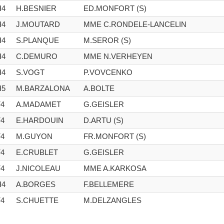
H4
H.BESNIER
ED.MONFORT (S)
H4
J.MOUTARD
MME C.RONDELE-LANCELIN
H4
S.PLANQUE
M.SEROR (S)
H4
C.DEMURO
MME N.VERHEYEN
H4
S.VOGT
P.VOVCENKO
H5
M.BARZALONA
A.BOLTE
F4
A.MADAMET
G.GEISLER
F4
E.HARDOUIN
D.ARTU (S)
F4
M.GUYON
FR.MONFORT (S)
F4
E.CRUBLET
G.GEISLER
F4
J.NICOLEAU
MME A.KARKOSA
H4
A.BORGES
F.BELLEMERE
F4
S.CHUETTE
M.DELZANGLES