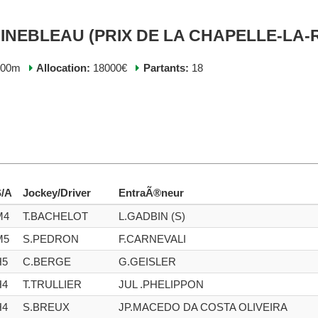
INEBLEAU (PRIX DE LA CHAPELLE-LA-RE
000m
Allocation:
18000€
Partants:
18
S/A
Jockey/Driver
EntraÃ®neur
M4
T.BACHELOT
L.GADBIN (S)
M5
S.PEDRON
F.CARNEVALI
H5
C.BERGE
G.GEISLER
H4
T.TRULLIER
JUL .PHELIPPON
H4
S.BREUX
JP.MACEDO DA COSTA OLIVEIRA