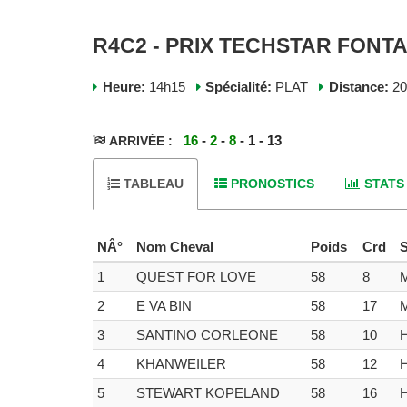
R4C2 - PRIX TECHSTAR FONTA
Heure:
14h15
Spécialité:
PLAT
Distance:
2
16
-
2
-
8
- 1 - 13
ARRIVÉE :
TABLEAU
PRONOSTICS
STATS
NÂ°
Nom Cheval
Poids
Crd
1
QUEST FOR LOVE
58
8
2
E VA BIN
58
17
3
SANTINO CORLEONE
58
10
4
KHANWEILER
58
12
5
STEWART KOPELAND
58
16