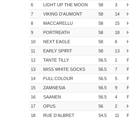
6
LIGHT UP THE MOON
58
3
7
VIKING D'AUMONT
58
14
8
MACCARELLU
58
15
9
PORTREATH
58
18
10
NEXT EAGLE
58
6
11
EARLY SPIRIT
58
13
12
TANTE TILLY
56.5
1
13
MISS WHITE SOCKS
56.5
7
14
FULL COLOUR
56.5
5
15
ZAMNESIA
56.5
9
16
SAANEN
56.5
4
17
OPUS
56
2
18
RUE D'ALBRET
54.5
11