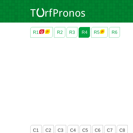
R1
R2
R3
R4
R5
R6
C1
C2
C3
C4
C5
C6
C7
C8