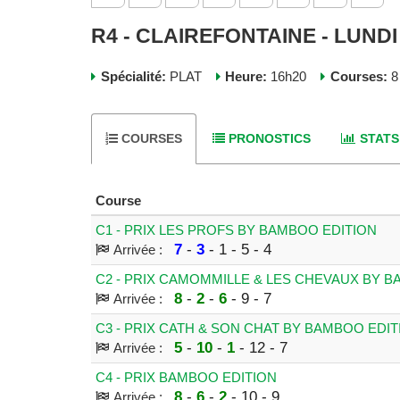
R4 - CLAIREFONTAINE - LUNDI
Spécialité:
PLAT
Heure:
16h20
Courses:
8
COURSES
PRONOSTICS
STATS
Course
C1 - PRIX LES PROFS BY BAMBOO EDITION
7
-
3
- 1 - 5 - 4
Arrivée :
C2 - PRIX CAMOMMILLE & LES CHEVAUX BY 
8
-
2
-
6
- 9 - 7
Arrivée :
C3 - PRIX CATH & SON CHAT BY BAMBOO EDIT
5
-
10
-
1
- 12 - 7
Arrivée :
C4 - PRIX BAMBOO EDITION
8
-
6
-
2
- 10 - 9
Arrivée :