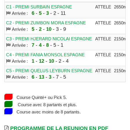
C1 - PREMI SURBAIN ESPAGNE
ATTELE
2650m
6
-
5
-
3
- 2 - 11
Arrivée :
C2 - PREMI ZUMBON MORA ESPAGNE
ATTELE
2650m
5
-
2
-
10
- 3 - 9
Arrivée :
C3 - PREMI HJERARD NICOLAI ESPAGNE
ATTELE
2150m
7
-
4
-
8
- 5 - 1
Arrivée :
C4 - PREMI FANIA MONSOL ESPAGNE
ATTELE
2150m
1
-
12
-
10
- 2 - 4
Arrivée :
C5 - PREMI QUELUS LEYBURN ESPAGNE
ATTELE
2150m
6
-
13
-
3
- 7 - 5
Arrivée :
Course Quinté+ ou Pick 5.
Course avec 8 partants et plus.
Course avec moins de 8 partants.
PROGRAMME DE LA REUNION EN PDF