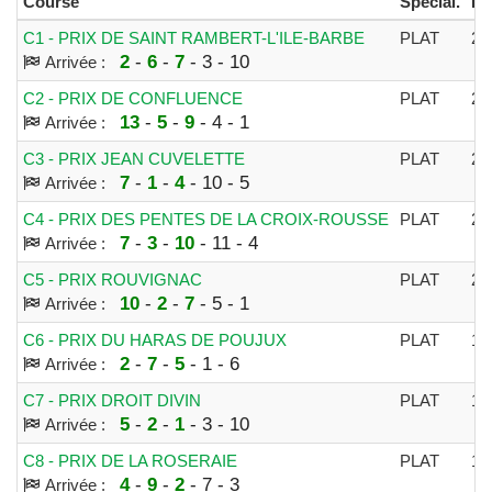
Course
Spécial.
Di
C1 - PRIX DE SAINT RAMBERT-L'ILE-BARBE
PLAT
21
2
-
6
-
7
- 3 - 10
Arrivée :
C2 - PRIX DE CONFLUENCE
PLAT
21
13
-
5
-
9
- 4 - 1
Arrivée :
C3 - PRIX JEAN CUVELETTE
PLAT
21
7
-
1
-
4
- 10 - 5
Arrivée :
C4 - PRIX DES PENTES DE LA CROIX-ROUSSE
PLAT
21
7
-
3
-
10
- 11 - 4
Arrivée :
C5 - PRIX ROUVIGNAC
PLAT
24
10
-
2
-
7
- 5 - 1
Arrivée :
C6 - PRIX DU HARAS DE POUJUX
PLAT
18
2
-
7
-
5
- 1 - 6
Arrivée :
C7 - PRIX DROIT DIVIN
PLAT
18
5
-
2
-
1
- 3 - 10
Arrivée :
C8 - PRIX DE LA ROSERAIE
PLAT
18
4
-
9
-
2
- 7 - 3
Arrivée :