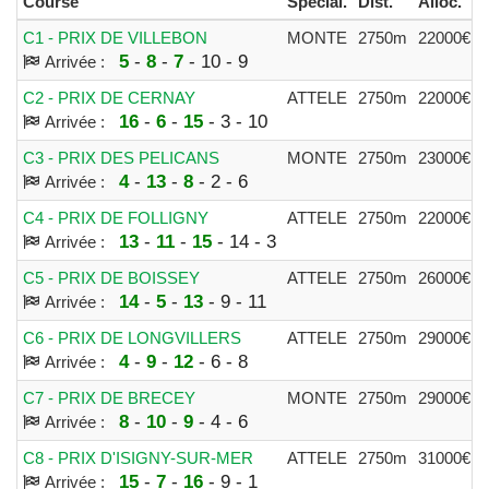
Course
Spécial.
Dist.
Alloc.
P
C1 - PRIX DE VILLEBON
MONTE
2750m
22000€
5
-
8
-
7
- 10 - 9
Arrivée :
C2 - PRIX DE CERNAY
ATTELE
2750m
22000€
16
-
6
-
15
- 3 - 10
Arrivée :
C3 - PRIX DES PELICANS
MONTE
2750m
23000€
4
-
13
-
8
- 2 - 6
Arrivée :
C4 - PRIX DE FOLLIGNY
ATTELE
2750m
22000€
13
-
11
-
15
- 14 - 3
Arrivée :
C5 - PRIX DE BOISSEY
ATTELE
2750m
26000€
14
-
5
-
13
- 9 - 11
Arrivée :
C6 - PRIX DE LONGVILLERS
ATTELE
2750m
29000€
4
-
9
-
12
- 6 - 8
Arrivée :
C7 - PRIX DE BRECEY
MONTE
2750m
29000€
8
-
10
-
9
- 4 - 6
Arrivée :
C8 - PRIX D'ISIGNY-SUR-MER
ATTELE
2750m
31000€
15
-
7
-
16
- 9 - 1
Arrivée :