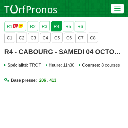
Toggl
navig
R1
R2
R3
R4
R5
R6
C1
C2
C3
C4
C5
C6
C7
C8
R4 - CABOURG - SAMEDI 04 OCTOBRE 2025
Spécialité:
TROT
Heure:
11h30
Courses:
8 courses
Base presse:
206
,
413