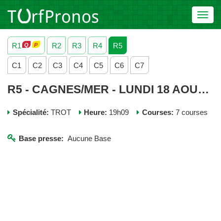
Toggl
navig
R1
R2
R3
R4
R5
C1
C2
C3
C4
C5
C6
C7
R5 - CAGNES/MER - LUNDI 18 AOUT 2025
Spécialité:
TROT
Heure:
19h09
Courses:
7 courses
Base presse:
Aucune Base