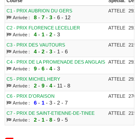
Course
Spécial.
Dist.
C1 - PRIX AUBRION DU GERS
ATTELE
292
8
-
7
-
3
- 6 - 12
Arrivée :
C2 - PRIX FLORENCE LECELLIER
ATTELE
292
4
-
1
-
2
- 3
Arrivée :
C3 - PRIX DES VAUTOURS
ATTELE
215
4
-
2
-
3
- 1 - 6
Arrivée :
C4 - PRIX DE LA PROMENADE DES ANGLAIS
ATTELE
292
9
-
6
-
4
- 3
Arrivée :
C5 - PRIX MICHEL HERY
ATTELE
292
2
-
9
-
4
- 11 - 8
Arrivée :
C6 - PRIX D'ORAISON
ATTELE
270
6
-
1
- 3 - 2 - 7
Arrivée :
C7 - PRIX DE SAINT-ETIENNE-DE-TINEE
ATTELE
215
2
-
1
-
8
- 9 - 5
Arrivée :