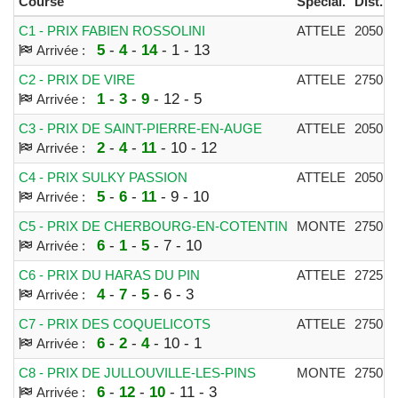
Course
Spécial.
Dist.
C1 - PRIX FABIEN ROSSOLINI
ATTELE
2050m
5
-
4
-
14
- 1 - 13
Arrivée :
C2 - PRIX DE VIRE
ATTELE
2750m
1
-
3
-
9
- 12 - 5
Arrivée :
C3 - PRIX DE SAINT-PIERRE-EN-AUGE
ATTELE
2050m
2
-
4
-
11
- 10 - 12
Arrivée :
C4 - PRIX SULKY PASSION
ATTELE
2050m
5
-
6
-
11
- 9 - 10
Arrivée :
C5 - PRIX DE CHERBOURG-EN-COTENTIN
MONTE
2750m
6
-
1
-
5
- 7 - 10
Arrivée :
C6 - PRIX DU HARAS DU PIN
ATTELE
2725m
4
-
7
-
5
- 6 - 3
Arrivée :
C7 - PRIX DES COQUELICOTS
ATTELE
2750m
6
-
2
-
4
- 10 - 1
Arrivée :
C8 - PRIX DE JULLOUVILLE-LES-PINS
MONTE
2750m
6
-
12
-
10
- 11 - 3
Arrivée :