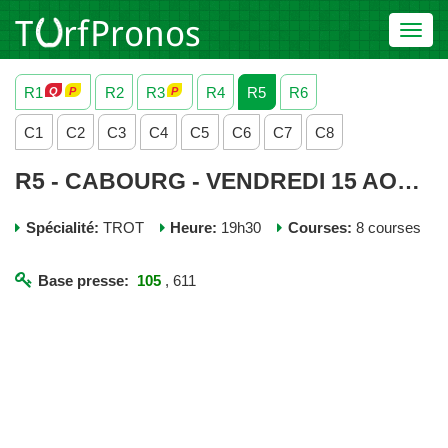
Toggl
navig
R1
R2
R3
R4
R5
R6
C1
C2
C3
C4
C5
C6
C7
C8
R5 - CABOURG - VENDREDI 15 AOUT 2025
Spécialité:
TROT
Heure:
19h30
Courses:
8 courses
Base presse:
105
, 611