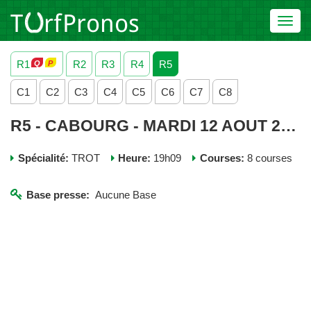
Toggl
navig
R1
R2
R3
R4
R5
C1
C2
C3
C4
C5
C6
C7
C8
R5 - CABOURG - MARDI 12 AOUT 2025
Spécialité:
TROT
Heure:
19h09
Courses:
8 courses
Base presse:
Aucune Base