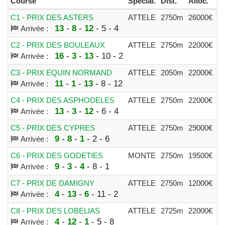
Course
Spécial.
Dist.
Alloc.
Pa
C1 - PRIX DES ASTERS
ATTELE
2750m
26000€
1
13
-
8
-
12
- 5 - 4
Arrivée :
C2 - PRIX DES BOULEAUX
ATTELE
2750m
22000€
1
16
-
3
-
13
- 10 - 2
Arrivée :
C3 - PRIX EQUIN NORMAND
ATTELE
2050m
22000€
1
11
-
1
-
13
- 8 - 12
Arrivée :
C4 - PRIX DES ASPHODELES
ATTELE
2750m
22000€
1
13
-
3
-
12
- 6 - 4
Arrivée :
C5 - PRIX DES CYPRES
ATTELE
2750m
29000€
1
9
-
8
-
1
- 2 - 6
Arrivée :
C6 - PRIX DES GODETIES
MONTE
2750m
19500€
1
9
-
3
-
4
- 8 - 1
Arrivée :
C7 - PRIX DE DAMIGNY
ATTELE
2750m
12000€
1
4
-
13
-
6
- 11 - 2
Arrivée :
C8 - PRIX DES LOBELIAS
ATTELE
2725m
22000€
1
4
-
12
-
1
- 5 - 8
Arrivée :