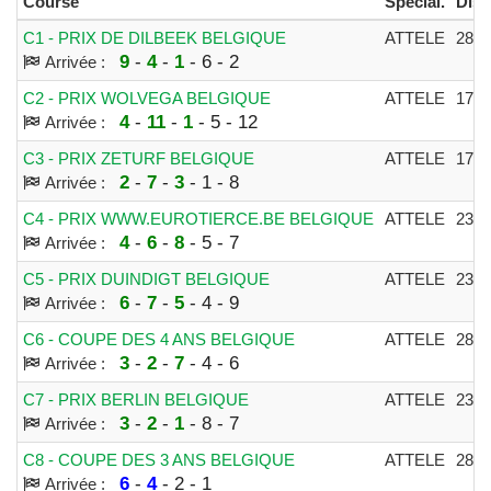
Course
Spécial.
Dist.
C1 - PRIX DE DILBEEK BELGIQUE
ATTELE
284
9
-
4
-
1
- 6 - 2
Arrivée :
C2 - PRIX WOLVEGA BELGIQUE
ATTELE
175
4
-
11
-
1
- 5 - 12
Arrivée :
C3 - PRIX ZETURF BELGIQUE
ATTELE
175
2
-
7
-
3
- 1 - 8
Arrivée :
C4 - PRIX WWW.EUROTIERCE.BE BELGIQUE
ATTELE
230
4
-
6
-
8
- 5 - 7
Arrivée :
C5 - PRIX DUINDIGT BELGIQUE
ATTELE
230
6
-
7
-
5
- 4 - 9
Arrivée :
C6 - COUPE DES 4 ANS BELGIQUE
ATTELE
284
3
-
2
-
7
- 4 - 6
Arrivée :
C7 - PRIX BERLIN BELGIQUE
ATTELE
230
3
-
2
-
1
- 8 - 7
Arrivée :
C8 - COUPE DES 3 ANS BELGIQUE
ATTELE
284
6
-
4
- 2 - 1
Arrivée :