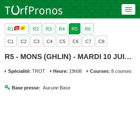
Toggl
navig
R1
R2
R3
R4
R5
R6
C1
C2
C3
C4
C5
C6
C7
C8
R5 - MONS (GHLIN) - MARDI 10 JUIN 2025
Spécialité:
TROT
Heure:
19h08
Courses:
8 courses
Base presse:
Aucune Base