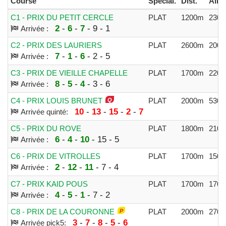
Course
Spécial.
Dist.
Alloc
C1 - PRIX DU PETIT CERCLE
PLAT
1200m
2300
2
-
6
-
7
- 9 - 1
Arrivée :
C2 - PRIX DES LAURIERS
PLAT
2600m
2000
7
-
1
-
6
- 2 - 5
Arrivée :
C3 - PRIX DE VIEILLE CHAPELLE
PLAT
1700m
2200
8
-
5
-
4
- 3 - 6
Arrivée :
C4 - PRIX LOUIS BRUNET
PLAT
2000m
5300
10
-
13
-
15
-
2
-
7
Arrivée quinté:
C5 - PRIX DU ROVE
PLAT
1800m
2100
6
-
4
-
10
- 15 - 5
Arrivée :
C6 - PRIX DE VITROLLES
PLAT
1700m
1500
2
-
12
-
11
- 7 - 4
Arrivée :
C7 - PRIX KAID POUS
PLAT
1700m
1700
4
-
5
-
1
- 7 - 2
Arrivée :
C8 - PRIX DE LA COURONNE
PLAT
2000m
2700
3
-
7
-
8
-
5
-
6
Arrivée pick5: