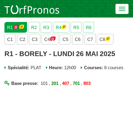
Toggl
navig
R1
R2
R3
R4
R5
R6
C1
C2
C3
C4
C5
C6
C7
C8
R1 - BORELY - LUNDI 26 MAI 2025
Spécialité:
PLAT
Heure:
12h00
Courses:
8 courses
Base presse:
101 ,
201
,
407
,
701
,
803