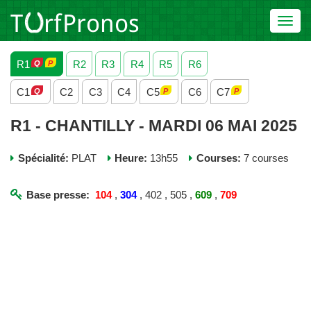
Toggl
navig
R1
R2
R3
R4
R5
R6
C1
C2
C3
C4
C5
C6
C7
R1 - CHANTILLY - MARDI 06 MAI 2025
Spécialité:
PLAT
Heure:
13h55
Courses:
7 courses
Base presse:
104
,
304
, 402 , 505 ,
609
,
709