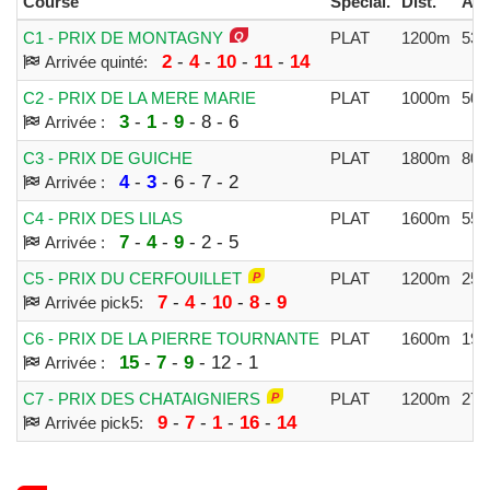
Course
Spécial.
Dist.
All
C1 - PRIX DE MONTAGNY
PLAT
1200m
530
2
-
4
-
10
-
11
-
14
Arrivée quinté:
C2 - PRIX DE LA MERE MARIE
PLAT
1000m
500
3
-
1
-
9
- 8 - 6
Arrivée :
C3 - PRIX DE GUICHE
PLAT
1800m
800
4
-
3
- 6 - 7 - 2
Arrivée :
C4 - PRIX DES LILAS
PLAT
1600m
550
7
-
4
-
9
- 2 - 5
Arrivée :
C5 - PRIX DU CERFOUILLET
PLAT
1200m
250
7
-
4
-
10
-
8
-
9
Arrivée pick5:
C6 - PRIX DE LA PIERRE TOURNANTE
PLAT
1600m
190
15
-
7
-
9
- 12 - 1
Arrivée :
C7 - PRIX DES CHATAIGNIERS
PLAT
1200m
270
9
-
7
-
1
-
16
-
14
Arrivée pick5: