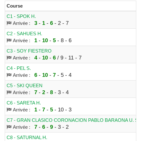
Course
C1 - SPOK H.
3
-
1
-
6
- 2 - 7
Arrivée :
C2 - SAHUES H.
1
-
10
-
5
- 8 - 6
Arrivée :
C3 - SOY FIESTERO
4
-
10
-
6
/ 9 - 11 - 7
Arrivée :
C4 - PEL S.
6
-
10
-
7
- 5 - 4
Arrivée :
C5 - SKI QUEEN
7
-
2
-
8
- 3 - 4
Arrivée :
C6 - SARETA H.
1
-
7
-
5
- 10 - 3
Arrivée :
C7 - GRAN CLASICO CORONACION PABLO BARAONA U. S.
7
-
6
-
9
- 3 - 2
Arrivée :
C8 - SATURNAL H.