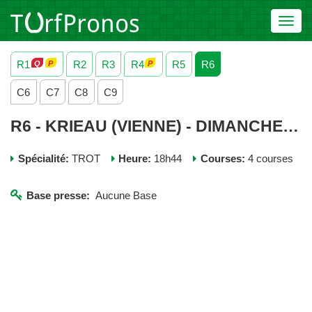
Toggl
navig
R1
R2
R3
R4
R5
R6
C6
C7
C8
C9
R6 - KRIEAU (VIENNE) - DIMANCHE 02 MARS 2025
Spécialité:
TROT
Heure:
18h44
Courses:
4 courses
Base presse:
Aucune Base