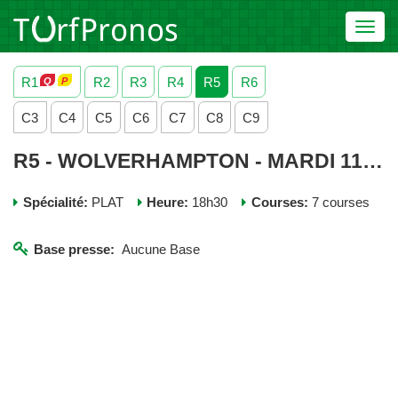
Toggl
navig
R1
R2
R3
R4
R5
R6
C3
C4
C5
C6
C7
C8
C9
R5 - WOLVERHAMPTON - MARDI 11 FEVRIER 2025
Spécialité:
PLAT
Heure:
18h30
Courses:
7 courses
Base presse:
Aucune Base