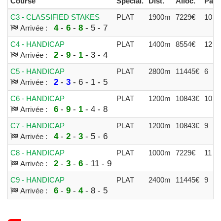
Course
Spécial.
Dist.
Alloc.
Part.
C3 - CLASSIFIED STAKES
PLAT
1900m
7229€
10
4
-
6
-
8
- 5 - 7
Arrivée :
C4 - HANDICAP
PLAT
1400m
8554€
12
2
-
9
-
1
- 3 - 4
Arrivée :
C5 - HANDICAP
PLAT
2800m
11445€
6
2
-
3
- 6 - 1 - 5
Arrivée :
C6 - HANDICAP
PLAT
1200m
10843€
10
6
-
9
-
1
- 4 - 8
Arrivée :
C7 - HANDICAP
PLAT
1200m
10843€
9
4
-
2
-
3
- 5 - 6
Arrivée :
C8 - HANDICAP
PLAT
1000m
7229€
11
2
-
3
-
6
- 11 - 9
Arrivée :
C9 - HANDICAP
PLAT
2400m
11445€
9
6
-
9
-
4
- 8 - 5
Arrivée :