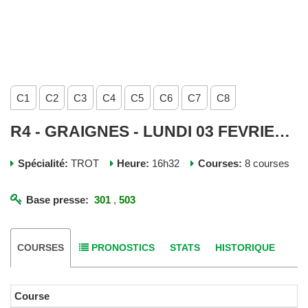
C1
C2
C3
C4
C5
C6
C7
C8
R4 - GRAIGNES - LUNDI 03 FEVRIER 2025
Spécialité:
TROT
Heure:
16h32
Courses:
8 courses
Base presse:
301
,
503
COURSES
PRONOSTICS
STATS
HISTORIQUE
Course