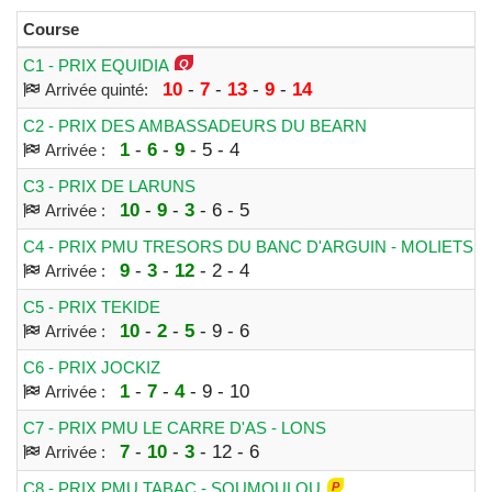
Course
C1 - PRIX EQUIDIA
10
-
7
-
13
-
9
-
14
Arrivée quinté:
C2 - PRIX DES AMBASSADEURS DU BEARN
1
-
6
-
9
- 5 - 4
Arrivée :
C3 - PRIX DE LARUNS
10
-
9
-
3
- 6 - 5
Arrivée :
C4 - PRIX PMU TRESORS DU BANC D'ARGUIN - MOLIETS 
9
-
3
-
12
- 2 - 4
Arrivée :
C5 - PRIX TEKIDE
10
-
2
-
5
- 9 - 6
Arrivée :
C6 - PRIX JOCKIZ
1
-
7
-
4
- 9 - 10
Arrivée :
C7 - PRIX PMU LE CARRE D'AS - LONS
7
-
10
-
3
- 12 - 6
Arrivée :
C8 - PRIX PMU TABAC - SOUMOULOU