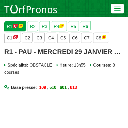
Toggl
navig
R1
R2
R3
R4
R5
R6
C1
C2
C3
C4
C5
C6
C7
C8
R1 - PAU - MERCREDI 29 JANVIER 2025
Spécialité:
OBSTACLE
Heure:
13h55
Courses:
8
courses
Base presse:
109
,
510
,
601
,
813