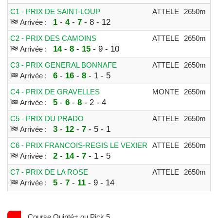
C1 - PRIX DE SAINT-LOUP
ATTELE
2650m
1
1
-
4
-
7
- 8 - 12
Arrivée :
C2 - PRIX DES CAMOINS
ATTELE
2650m
1
14
-
8
-
15
- 9 - 10
Arrivée :
C3 - PRIX GENERAL BONNAFE
ATTELE
2650m
4
6
-
16
-
8
- 1 - 5
Arrivée :
C4 - PRIX DE GRAVELLES
MONTE
2650m
3
5
-
6
-
8
- 2 - 4
Arrivée :
C5 - PRIX DU PRADO
ATTELE
2650m
2
3
-
12
-
7
- 5 - 1
Arrivée :
C6 - PRIX FRANCOIS-REGIS LE VEXIER
ATTELE
2650m
2
2
-
14
-
7
- 1 - 5
Arrivée :
C7 - PRIX DE LA ROSE
ATTELE
2650m
2
5
-
7
-
11
- 9 - 14
Arrivée :
Course Quinté+ ou Pick 5.