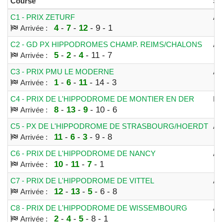
Course
Sp
C1 - PRIX ZETURF
A
4
-
7
-
12
- 9 - 1
Arrivée :
C2 - GD PX HIPPODROMES CHAMP. REIMS/CHALONS
A
5
-
2
-
4
- 11 - 7
Arrivée :
C3 - PRIX PMU LE MODERNE
A
1
-
6
-
11
- 14 - 3
Arrivée :
C4 - PRIX DE L'HIPPODROME DE MONTIER EN DER
M
8
-
13
-
9
- 10 - 6
Arrivée :
C5 - PX DE L'HIPPODROME DE STRASBOURG/HOERDT
A
11
-
6
-
3
- 9 - 8
Arrivée :
C6 - PRIX DE L'HIPPODROME DE NANCY
A
10
-
11
-
7
- 1
Arrivée :
C7 - PRIX DE L'HIPPODROME DE VITTEL
A
12
-
13
-
5
- 6 - 8
Arrivée :
C8 - PRIX DE L'HIPPODROME DE WISSEMBOURG
A
2
-
4
-
5
- 8 - 1
Arrivée :