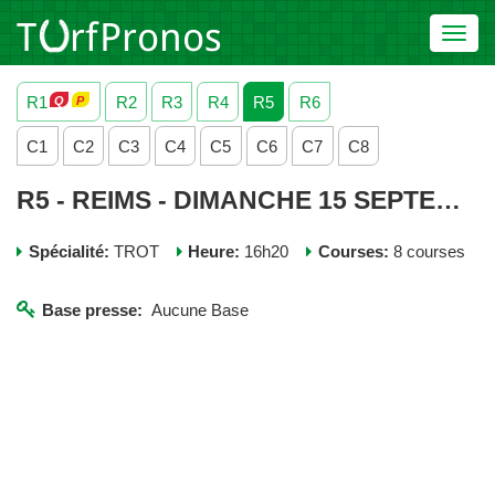
Toggl
navig
R1
R2
R3
R4
R5
R6
C1
C2
C3
C4
C5
C6
C7
C8
R5 - REIMS - DIMANCHE 15 SEPTEMBRE 2024
Spécialité:
TROT
Heure:
16h20
Courses:
8 courses
Base presse:
Aucune Base