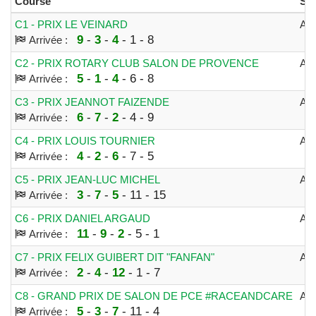
Course
Spé
C1 - PRIX LE VEINARD
AT
9
-
3
-
4
- 1 - 8
Arrivée :
C2 - PRIX ROTARY CLUB SALON DE PROVENCE
AT
5
-
1
-
4
- 6 - 8
Arrivée :
C3 - PRIX JEANNOT FAIZENDE
AT
6
-
7
-
2
- 4 - 9
Arrivée :
C4 - PRIX LOUIS TOURNIER
AT
4
-
2
-
6
- 7 - 5
Arrivée :
C5 - PRIX JEAN-LUC MICHEL
AT
3
-
7
-
5
- 11 - 15
Arrivée :
C6 - PRIX DANIEL ARGAUD
AT
11
-
9
-
2
- 5 - 1
Arrivée :
C7 - PRIX FELIX GUIBERT DIT "FANFAN"
AT
2
-
4
-
12
- 1 - 7
Arrivée :
C8 - GRAND PRIX DE SALON DE PCE #RACEANDCARE
AT
5
-
3
-
7
- 11 - 4
Arrivée :