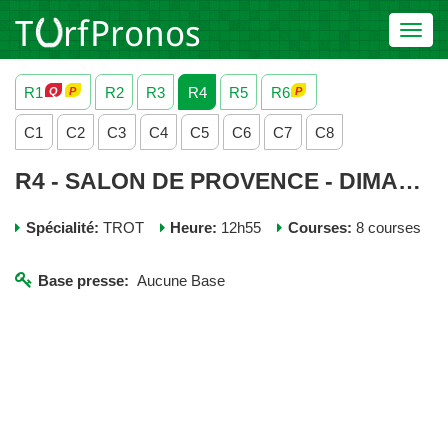
Toggl
navig
R1
R2
R3
R4
R5
R6
C1
C2
C3
C4
C5
C6
C7
C8
R4 - SALON DE PROVENCE - DIMANCHE 26 NOVEMBRE 2023
Spécialité:
TROT
Heure:
12h55
Courses:
8 courses
Base presse:
Aucune Base