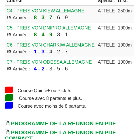
Course
Spécial.
Dist.
A
C4 - PREIS VON KIEW ALLEMAGNE
ATTELE
2500m
4
8
-
3
-
7
- 6 - 9
Arrivée :
C5 - PREIS VON DNIPRO ALLEMAGNE
ATTELE
1900m
4
8
-
4
-
9
- 3 - 1
Arrivée :
C6 - PREIS VON CHARKIW ALLEMAGNE
ATTELE
1900m
4
1
-
3
- 4 - 2 - 7
Arrivée :
C7 - PREIS VON ODESSA ALLEMAGNE
ATTELE
1900m
4
4
-
2
- 3 - 5 - 6
Arrivée :
Course Quinté+ ou Pick 5.
Course avec 8 partants et plus.
Course avec moins de 8 partants.
PROGRAMME DE LA REUNION EN PDF
PROGRAMME DE LA REUNION EN PDF
COMPACT