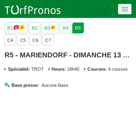
Toggl
navig
R1
R2
R3
R4
R5
C4
C5
C6
C7
R5 - MARIENDORF - DIMANCHE 13 MARS 2022
Spécialité:
TROT
Heure:
18h40
Courses:
4 courses
Base presse:
Aucune Base