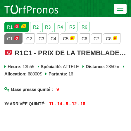
Toggl
navig
R1
R2
R3
R4
R5
R6
C1
C2
C3
C4
C5
C6
C7
C8
R1C1 - PRIX DE LA TREMBLADE - MERCREDI 17 DECEMBRE 2025
Heure:
13h55
Spécialité:
ATTELE
Distance:
2850m
Allocation:
68000€
Partants:
16
Base presse quinté :
9
11
-
14
-
9
-
12
-
16
ARRIVÉE QUINTÉ: