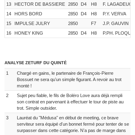
13
HECTOR DE BASSIERE
2850
D4
H8
F. LAGADEUC
14
HORS BORD
2850
D4
H8
P.Y. VERVA
15
IMPULSE JULRY
2850
F7
J.P. GAUVIN
16
HONEY KING
2850
D4
H8
P.PH. PLOQUI
ANALYSE ZETURF DU QUINTÉ
1
Chargé en gains, le partenaire de François-Pierre
Bossuet ne sera qu'un simple figurant. A revoir au trot
monté !
2
Sujet peu fiable, le fils de Boléro Love aura déjà rempli
son contrat en parvenant à effectuer le tour de piste au
trot. Simple outsider.
3
Lauréat du "Médusa" en début de meeting, ce brave
serviteur sera équipé d'un bonnet fermé pour tenter de se
surpasser dans cette catégorie. N'a pas de marge dans