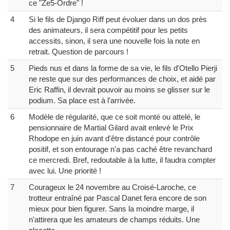
ce "Ze5-Ordre" !
4
Si le fils de Django Riff peut évoluer dans un dos près
des animateurs, il sera compétitif pour les petits
accessits, sinon, il sera une nouvelle fois la note en
retrait. Question de parcours !
5
Pieds nus et dans la forme de sa vie, le fils d'Otello Pierji
ne reste que sur des performances de choix, et aidé par
Eric Raffin, il devrait pouvoir au moins se glisser sur le
podium. Sa place est à l'arrivée.
6
Modèle de régularité, que ce soit monté ou attelé, le
pensionnaire de Martial Gilard avait enlevé le Prix
Rhodope en juin avant d'être distancé pour contrôle
positif, et son entourage n'a pas caché être revanchard
ce mercredi. Bref, redoutable à la lutte, il faudra compter
avec lui. Une priorité !
7
Courageux le 24 novembre au Croisé-Laroche, ce
trotteur entraîné par Pascal Danet fera encore de son
mieux pour bien figurer. Sans la moindre marge, il
n'attirera que les amateurs de champs réduits. Une