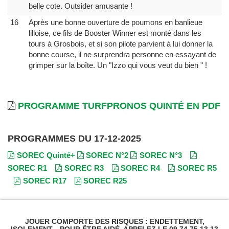
belle cote. Outsider amusante !
16
Après une bonne ouverture de poumons en banlieue
lilloise, ce fils de Booster Winner est monté dans les
tours à Grosbois, et si son pilote parvient à lui donner la
bonne course, il ne surprendra personne en essayant de
grimper sur la boîte. Un "Izzo qui vous veut du bien " !
PROGRAMME TURFPRONOS QUINTÉ EN PDF
PROGRAMMES DU 17-12-2025
SOREC Quinté+
SOREC N°2
SOREC N°3
SOREC R1
SOREC R3
SOREC R4
SOREC R5
SOREC R17
SOREC R25
JOUER COMPORTE DES RISQUES : ENDETTEMENT,