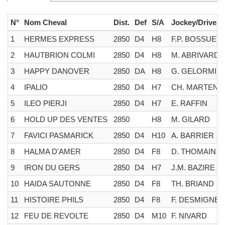
N°
Nom Cheval
Dist.
Def
S/A
Jockey/Driver
1
HERMES EXPRESS
2850
D4
H8
F.P. BOSSUET
2
HAUTBRION COLMI
2850
D4
H8
M. ABRIVARD
3
HAPPY DANOVER
2850
DA
H8
G. GELORMINI
4
IPALIO
2850
D4
H7
CH. MARTENS
5
ILEO PIERJI
2850
D4
H7
E. RAFFIN
6
HOLD UP DES VENTES
2850
H8
M. GILARD
7
FAVICI PASMARICK
2850
D4
H10
A. BARRIER
8
HALMA D'AMER
2850
D4
F8
D. THOMAIN
9
IRON DU GERS
2850
D4
H7
J.M. BAZIRE
10
HAIDA SAUTONNE
2850
D4
F8
TH. BRIAND
11
HISTOIRE PHILS
2850
D4
F8
F. DESMIGNE
12
FEU DE REVOLTE
2850
D4
M10
F. NIVARD