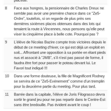
placette.
8
Face aux hongres, la pensionnaire de Charles Dreux ne
semble pas avoir une première chance dans ce "Ze5-
Ordre", toutefois, si on regarde de plus près ses
dernières sixièmes places obtenues dans des lots qui
tenaient la route à Vincennes, nous pensons qu'elle peut
viser la cinquième place à belle cote. Pourquoi pas ?
9
L'élève de Nicolas Bazire compte trois victoires depuis le
début de ce meeting d'hiver, ce qui est déjà un exploit en
soit... Affrontant une opposition à sa portée en étant pieds
nus et associé à "JMB", s'il n'est pas passé de forme, il
faudra être fort pour passer le poteau devant lui. Le
Favori tout indiqué !!!
10
Dans une forme douteuse, la fille de Magnificent Rodney
se servira de ce "Ze5-Evénement" comme d'un tremplin
pour la deuxième partie du meeting. Pour plus tard.
11
Barrée dans la capitale, l'élève de Joris Filograsso devra
sortir le grand jeu pour ne pas repartir dans le Centre-Est
sans être bredouille. Pas évident avant le coup !