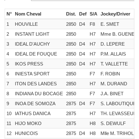
N°
Nom Cheval
Dist.
Def
S/A
Jockey/Driver
1
HOUVILLE
2850
D4
F8
E. SMET
2
INSTANT LIGHT
2850
H7
Mme B. GUENET
3
IDEAL D'AUCHY
2850
D4
H7
D. LEPERE
4
IDEAL DE FOUQUE
2850
D4
H7
P.M. ALLAIS
5
IKOS PRESS
2850
D4
H7
T. VALLETTE
6
INIESTA SPORT
2850
F7
F. ROBIN
7
ITON DES LANDES
2850
H7
M. DURAND
8
INDIANA DU BOCAGE
2850
F7
J.A. BINET
9
INOA DE SOMOZA
2875
D4
F7
S. LABOUTIQUE
10
IATHUS DANICA
2875
H7
TH. LEVASSEUR
11
HIJO MOKO
2875
H8
S. DEWULF
12
HUNICOIS
2875
D4
H8
Mlle M. TRIHOLL