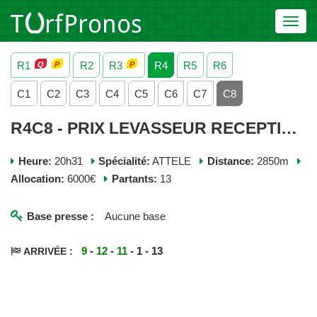
Toggl
navig
R1
R2
R3
R4
R5
R6
C1
C2
C3
C4
C5
C6
C7
C8
R4C8 - PRIX LEVASSEUR RECEPTIONS - LUNDI 27 JANVIER 2025
Heure:
20h31
Spécialité:
ATTELE
Distance:
2850m
Allocation:
6000€
Partants:
13
Base presse :
Aucune base
9
-
12
-
11
- 1 - 13
ARRIVÉE :